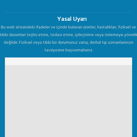
Yasal Uyarı
Bu web sitesindeki ifadeler ve içinde bulunan ürünler, hastalıkları, fiziksel ve
tıbbi durumları teşhis etme, tedavi etme, iyileştirme veya önlemeye yöneli
değildir. Fiziksel veya tıbbi bir durumunuz varsa, derhal tıp uzmanlarınızın
tavsiyesine başvurmalısınız.