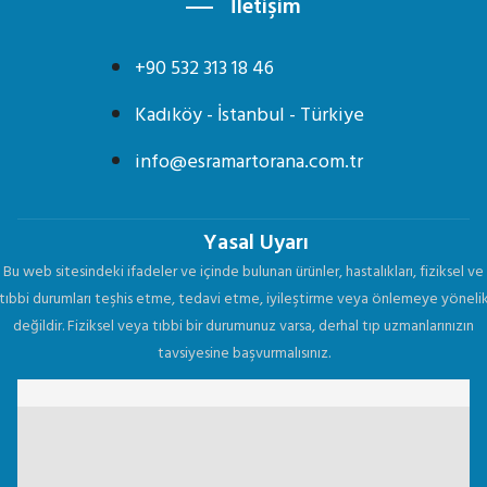
İletişim
+90 532 313 18 46
Kadıköy - İstanbul - Türkiye
info@esramartorana.com.tr
Yasal Uyarı
Bu web sitesindeki ifadeler ve içinde bulunan ürünler, hastalıkları, fiziksel ve
tıbbi durumları teşhis etme, tedavi etme, iyileştirme veya önlemeye yöneli
değildir. Fiziksel veya tıbbi bir durumunuz varsa, derhal tıp uzmanlarınızın
tavsiyesine başvurmalısınız.