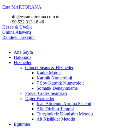
Esra MARTORANA
info@esramartorana.com.tr
+90 532 313 18 46
Hesap & Üyelik
Online Alışveriş
Randevu Takvimi
Ana Sayfa
Hakkında
Hizmetler
Güncel Seans & Hizmetler
Kader Matrisi
Karmik Numeroloji
7 Soy Karmik Numeroloji
Somatik Deneyimleme
Power Codes Seansları
Diğer Hizmetler
Jean Adrienne Arınma Sistemi
Aile Dizilim Terapisi
Titreşimlerle Dönüşüm Metodu
Alt Kişilikler Metodu
Eğitimler