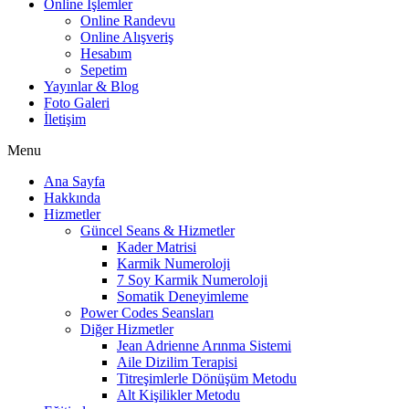
Online İşlemler
Online Randevu
Online Alışveriş
Hesabım
Sepetim
Yayınlar & Blog
Foto Galeri
İletişim
Menu
Ana Sayfa
Hakkında
Hizmetler
Güncel Seans & Hizmetler
Kader Matrisi
Karmik Numeroloji
7 Soy Karmik Numeroloji
Somatik Deneyimleme
Power Codes Seansları
Diğer Hizmetler
Jean Adrienne Arınma Sistemi
Aile Dizilim Terapisi
Titreşimlerle Dönüşüm Metodu
Alt Kişilikler Metodu