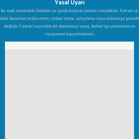
Yasal Uyarı
Bu web sitesindeki ifadeler ve içinde bulunan ürünler, hastalıkları, fiziksel ve
tıbbi durumları teşhis etme, tedavi etme, iyileştirme veya önlemeye yöneli
değildir. Fiziksel veya tıbbi bir durumunuz varsa, derhal tıp uzmanlarınızın
tavsiyesine başvurmalısınız.