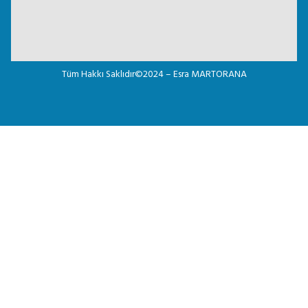
Tüm Hakkı Saklıdır©2024 – Esra MARTORANA