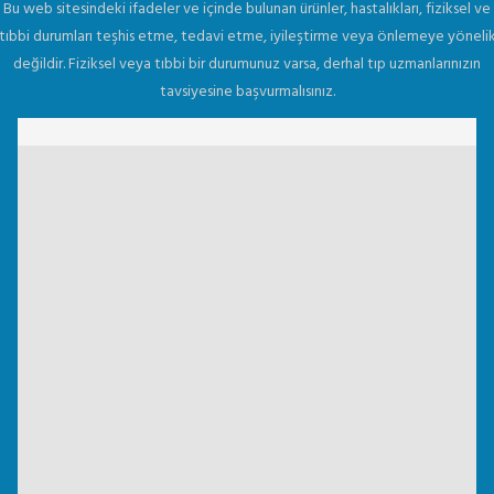
Bu web sitesindeki ifadeler ve içinde bulunan ürünler, hastalıkları, fiziksel ve
tıbbi durumları teşhis etme, tedavi etme, iyileştirme veya önlemeye yöneli
değildir. Fiziksel veya tıbbi bir durumunuz varsa, derhal tıp uzmanlarınızın
tavsiyesine başvurmalısınız.