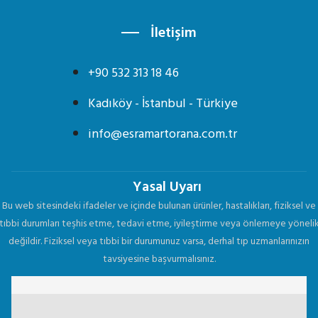
İletişim
+90 532 313 18 46
Kadıköy - İstanbul - Türkiye
info@esramartorana.com.tr
Yasal Uyarı
Bu web sitesindeki ifadeler ve içinde bulunan ürünler, hastalıkları, fiziksel ve
tıbbi durumları teşhis etme, tedavi etme, iyileştirme veya önlemeye yöneli
değildir. Fiziksel veya tıbbi bir durumunuz varsa, derhal tıp uzmanlarınızın
tavsiyesine başvurmalısınız.