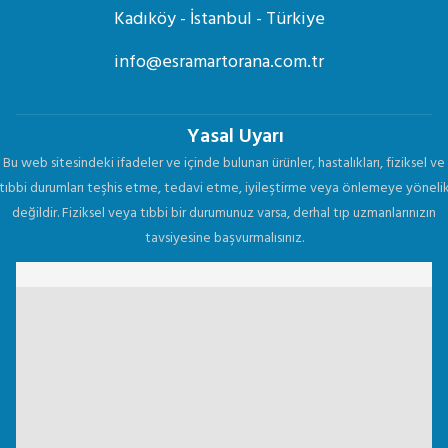
Kadıköy - İstanbul - Türkiye
info@esramartorana.com.tr
Yasal Uyarı
Bu web sitesindeki ifadeler ve içinde bulunan ürünler, hastalıkları, fiziksel ve
tıbbi durumları teşhis etme, tedavi etme, iyileştirme veya önlemeye yöneli
değildir. Fiziksel veya tıbbi bir durumunuz varsa, derhal tıp uzmanlarınızın
tavsiyesine başvurmalısınız.